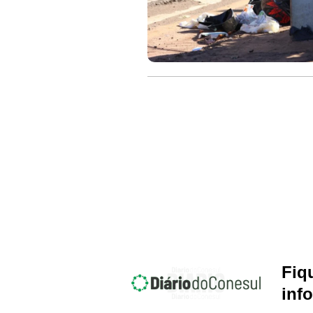
Fiq
inf