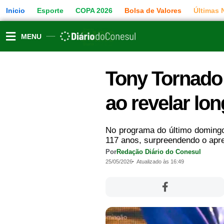
Ir
Inicio
Esporte
COPA 2026
Bolsa de Valores
Últimas 
para
o
conteúdo
MENU
Tony Tornado
ao revelar lo
No programa do último domingo
117 anos, surpreendendo o apre
Por
Redação Diário do Conesul
25/05/2026
Atualizado às 16:49