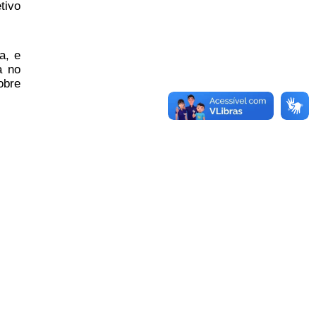
tivo
a, e
a no
obre