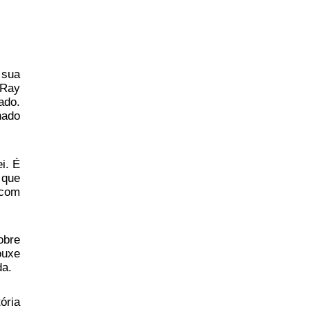
 sua
 Ray
ado.
nado
i. É
 que
 com
obre
ouxe
da.
ória