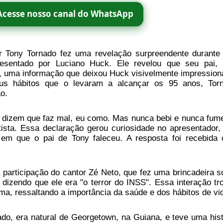
Acesse nosso canal do WhatsApp
or Tony Tornado fez uma revelação surpreendente durante
resentado por Luciano Huck. Ele revelou que seu pai,
s, uma informação que deixou Huck visivelmente impression
us hábitos que o levaram a alcançar os 95 anos, Tor
o.
e dizem que faz mal, eu como. Mas nunca bebi e nunca fume
tista. Essa declaração gerou curiosidade no apresentador,
 em que o pai de Tony faleceu. A resposta foi recebida
participação do cantor Zé Neto, que fez uma brincadeira s
dizendo que ele era "o terror do INSS". Essa interação tr
a, ressaltando a importância da saúde e dos hábitos de vi
do, era natural de Georgetown, na Guiana, e teve uma hist