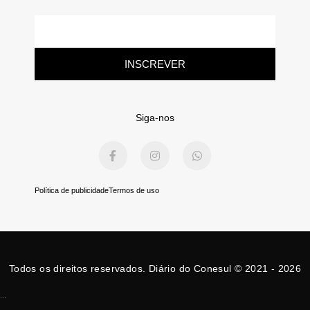
E-
mail
INSCREVER
Siga-nos
F
I
W
a
n
h
c
s
a
e
t
t
b
a
s
Política de publicidade
Termos de uso
o
g
a
o
r
p
k
a
p
-
m
f
Todos os direitos reservados. Diário do Conesul © 2021 - 2026
...