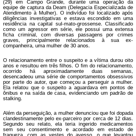
(29) em Campo Grande, durante uma operação da
equipe de captura da Deam (Delegacia Especializada de
Atendimento à Mulher). O indivíduo foi localizado após
diligências investigativas e estava escondido em uma
residência na capital sul-mato-grossense. Classificado
como um agressor em série, ele possui uma extensa
ficha criminal, com diversas passagens por crimes
graves, principalmente relacionados à sua ex-
companheira, uma mulher de 30 anos.
O relacionamento entre o suspeito e a vítima durou oito
anos e resultou em três filhos. O fim do relacionamento,
ocorrido há aproximadamente duas semanas,
desencadeou uma série de comportamentos obsessivos
por parte do autor, que começou a perseguir a mulher.
Ela relatou que o suspeito a aguardava em pontos de
ônibus e na saída de casa, evidenciando um padrão de
stalking.
Além da perseguição, a mulher denunciou que foi dopada
clandestinamente pelo ex-parceiro por cerca de 12 dias.
Segundo seu relato, ela teria ingerido medicamentos
sem seu consentimento e acordado em estado de
fraqueza, com as vestes do avesso, o que levantou