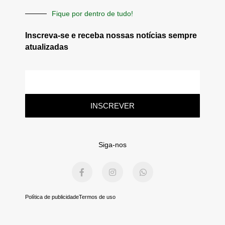
Fique por dentro de tudo!
Inscreva-se e receba nossas notícias sempre
atualizadas
E-
mail
INSCREVER
Siga-nos
F
I
W
a
n
h
c
s
a
e
t
t
b
a
s
Política de publicidade
Termos de uso
o
g
a
o
r
p
k
a
p