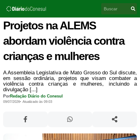
Ir
Pesquisar
para
o
conteúdo
Projetos na ALEMS
abordam violência contra
crianças e mulheres
A Assembleia Legislativa de Mato Grosso do Sul discute,
em sessão ordinária, projetos que visam combater a
violência contra crianças e mulheres, incluindo a
divulgação [...]
Por
Redação Diário do Conesul
09/07/2026
Atualizado às 09:03