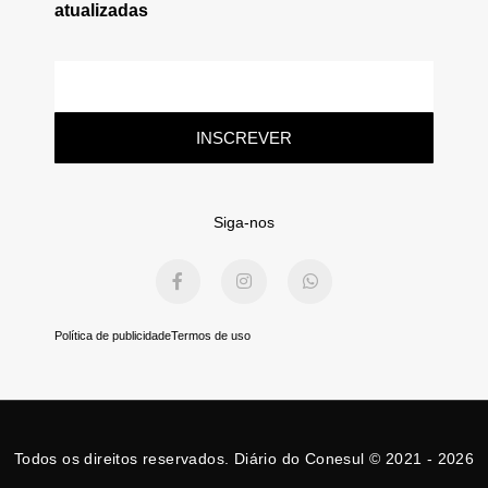
atualizadas
E-
mail
INSCREVER
Siga-nos
F
I
W
a
n
h
c
s
a
e
t
t
b
a
s
Política de publicidade
Termos de uso
o
g
a
o
r
p
k
a
p
-
m
f
Todos os direitos reservados. Diário do Conesul © 2021 - 2026