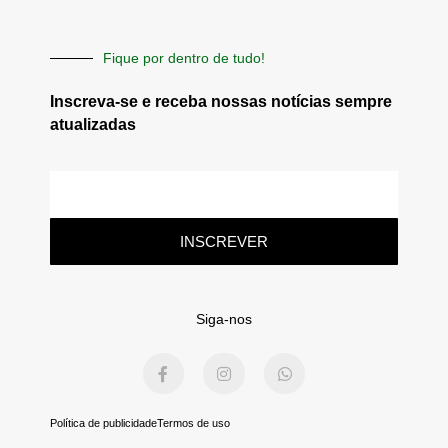
Fique por dentro de tudo!
Inscreva-se e receba nossas notícias sempre
atualizadas
E-
mail
INSCREVER
Siga-nos
F
I
W
a
n
h
c
s
a
e
t
t
b
a
s
Política de publicidade
Termos de uso
o
g
a