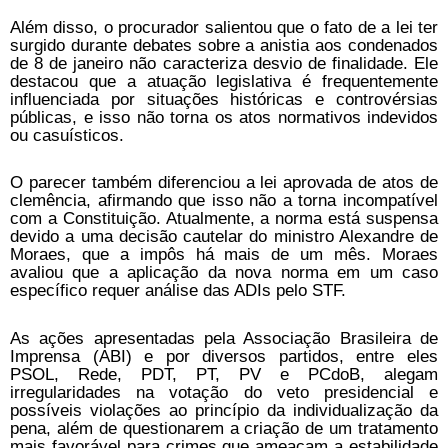
Além disso, o procurador salientou que o fato de a lei ter
surgido durante debates sobre a anistia aos condenados
de 8 de janeiro não caracteriza desvio de finalidade. Ele
destacou que a atuação legislativa é frequentemente
influenciada por situações históricas e controvérsias
públicas, e isso não torna os atos normativos indevidos
ou casuísticos.
O parecer também diferenciou a lei aprovada de atos de
clemência, afirmando que isso não a torna incompatível
com a Constituição. Atualmente, a norma está suspensa
devido a uma decisão cautelar do ministro Alexandre de
Moraes, que a impôs há mais de um mês. Moraes
avaliou que a aplicação da nova norma em um caso
específico requer análise das ADIs pelo STF.
As ações apresentadas pela Associação Brasileira de
Imprensa (ABI) e por diversos partidos, entre eles
PSOL, Rede, PDT, PT, PV e PCdoB, alegam
irregularidades na votação do veto presidencial e
possíveis violações ao princípio da individualização da
pena, além de questionarem a criação de um tratamento
mais favorável para crimes que ameaçam a estabilidade