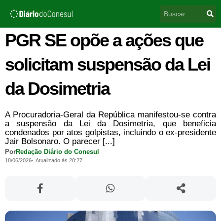
Ir
Pesquisar
para
o
conteúdo
PGR SE opõe a ações que
solicitam suspensão da Lei
da Dosimetria
A Procuradoria-Geral da República manifestou-se contra
a suspensão da Lei da Dosimetria, que beneficia
condenados por atos golpistas, incluindo o ex-presidente
Jair Bolsonaro. O parecer [...]
Por
Redação Diário do Conesul
18/06/2026
Atualizado às 20:27