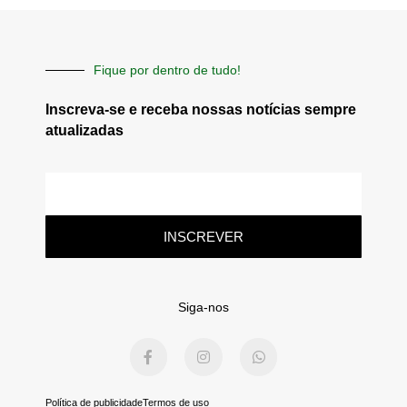
Fique por dentro de tudo!
Inscreva-se e receba nossas notícias sempre
atualizadas
E-
mail
INSCREVER
Siga-nos
F
I
W
a
n
h
c
s
a
e
t
t
b
a
s
Política de publicidade
Termos de uso