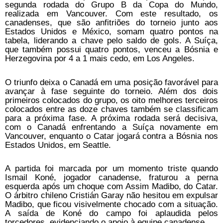
segunda rodada do Grupo B da Copa do Mundo,
realizada em Vancouver. Com este resultado, os
canadenses, que são anfitriões do torneio junto aos
Estados Unidos e México, somam quatro pontos na
tabela, liderando a chave pelo saldo de gols. A Suíça,
que também possui quatro pontos, venceu a Bósnia e
Herzegovina por 4 a 1 mais cedo, em Los Angeles.
O triunfo deixa o Canadá em uma posição favorável para
avançar à fase seguinte do torneio. Além dos dois
primeiros colocados do grupo, os oito melhores terceiros
colocados entre as doze chaves também se classificam
para a próxima fase. A próxima rodada será decisiva,
com o Canadá enfrentando a Suíça novamente em
Vancouver, enquanto o Catar jogará contra a Bósnia nos
Estados Unidos, em Seattle.
A partida foi marcada por um momento triste quando
Ismail Koné, jogador canadense, fraturou a perna
esquerda após um choque com Assim Madibo, do Catar.
O árbitro chileno Cristián Garay não hesitou em expulsar
Madibo, que ficou visivelmente chocado com a situação.
A saída de Koné do campo foi aplaudida pelos
torcedores, evidenciando o apoio à equipe canadense.