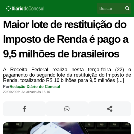
Ir
Pesquisar
para
o
conteúdo
Maior lote de restituição do
Imposto de Renda é pago a
9,5 milhões de brasileiros
A Receita Federal realiza nesta terça-feira (22) o
pagamento do segundo lote da restituição do Imposto de
Renda, totalizando R$ 16 bilhões para 9,5 milhões [...]
Por
Redação Diário do Conesul
22/06/2026
Atualizado às 16:16