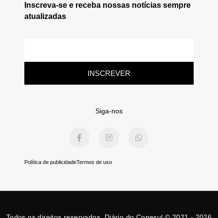
Inscreva-se e receba nossas notícias sempre
atualizadas
E-
mail
INSCREVER
Siga-nos
F
I
W
a
n
h
c
s
a
e
t
t
b
a
s
Política de publicidade
Termos de uso
o
g
a
o
r
p
k
a
p
-
m
f
Todos os direitos reservados. Diário do Conesul © 2021 - 2026