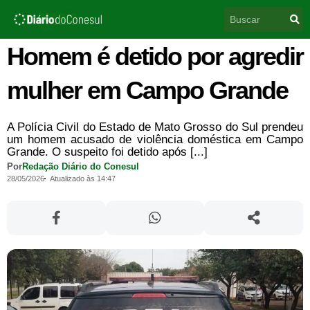
Ir
Pesquisar
para
o
conteúdo
Homem é detido por agredir
mulher em Campo Grande
A Polícia Civil do Estado de Mato Grosso do Sul prendeu
um homem acusado de violência doméstica em Campo
Grande. O suspeito foi detido após [...]
Por
Redação Diário do Conesul
28/05/2026
Atualizado às 14:47