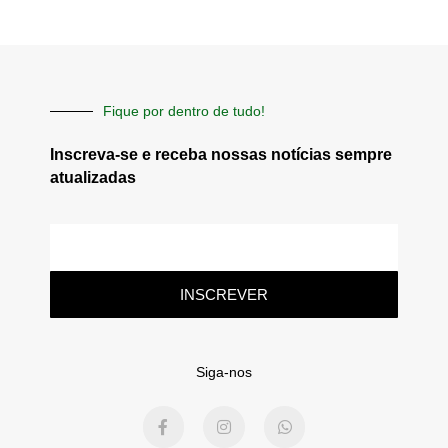
Fique por dentro de tudo!
Inscreva-se e receba nossas notícias sempre
atualizadas
E-
mail
INSCREVER
Siga-nos
F
I
W
a
n
h
c
s
a