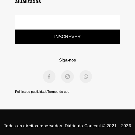
atualizadas
E-
mail
INSCREVER
Siga-nos
F
I
W
a
n
h
c
s
a
e
t
t
b
a
s
Política de publicidade
Termos de uso
o
g
a
o
r
p
k
a
p
-
m
f
Todos os direitos reservados. Diário do Conesul © 2021 - 2026