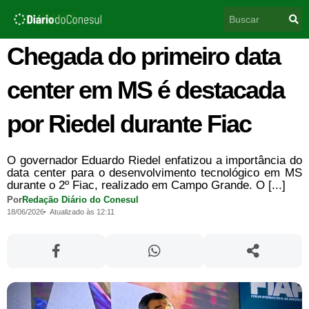
Ir
Pesquisar
para
o
conteúdo
Chegada do primeiro data
center em MS é destacada
por Riedel durante Fiac
O governador Eduardo Riedel enfatizou a importância do
data center para o desenvolvimento tecnológico em MS
durante o 2º Fiac, realizado em Campo Grande. O [...]
Por
Redação Diário do Conesul
18/06/2026
Atualizado às 12:11