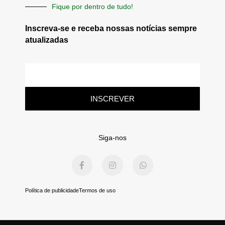
Fique por dentro de tudo!
Inscreva-se e receba nossas notícias sempre
atualizadas
E-
mail
INSCREVER
Siga-nos
F
I
W
a
n
h
c
s
a
e
t
t
b
a
s
Política de publicidade
Termos de uso
o
g
a
o
r
p
k
a
p
-
m