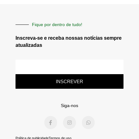
Fique por dentro de tudo!
Inscreva-se e receba nossas notícias sempre
atualizadas
E-
mail
INSCREVER
Siga-nos
F
I
W
a
n
h
c
s
a
e
t
t
b
a
s
Política de publicidade
Termos de uso