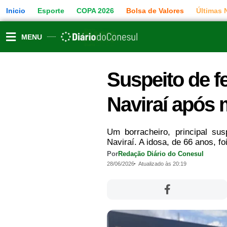
Ir
Inicio
Esporte
COPA 2026
Bolsa de Valores
Últimas 
para
o
conteúdo
MENU
Suspeito de f
Naviraí após 
Um borracheiro, principal s
Naviraí. A idosa, de 66 anos, fo
Por
Redação Diário do Conesul
28/06/2026
Atualizado às 20:19