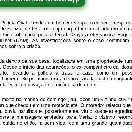
 Polícia Civil prendeu um homem suspeito de ser o respons
de Souza, de 66 anos, cujo corpo foi encontrado em uma 
ão foi confirmada pela delegada Sayara Alessandra Pagno
ulher (DAM). As investigações sobre o caso continuam,
lhes sobre a prisão.
da dentro de sua casa, localizada em uma propriedade rura
a. Desde o início das apurações, o ex-companheiro da idosa
peito, levando a polícia a tratar o caso como um poss
o homem, ele permanecerá à disposição da Justiça enquant
clarecer a motivação e a dinâmica do crime.
a morta na manhã de domingo (28), após um vizinho ouvir
m que chegou em uma motocicleta. O morador relatou que,
, ouviu barulhos e, posteriormente, viu o suspeito agredin
posta a mensagens enviadas para Maria, o vizinho retorn
sa caída no chão, já sem vida, com uma grande quantidad