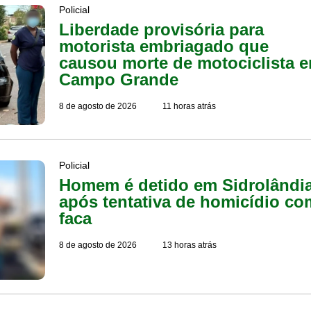
Policial
Liberdade provisória para
motorista embriagado que
causou morte de motociclista 
Campo Grande
8 de agosto de 2026
11 horas atrás
Policial
Homem é detido em Sidrolândi
após tentativa de homicídio co
faca
8 de agosto de 2026
13 horas atrás