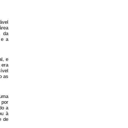
ável
área
, da
 e a
l, e
 era
ível
o as
 uma
 por
do a
ou à
e de