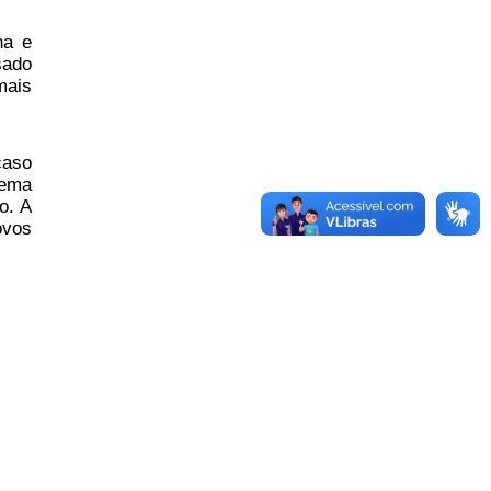
ha e
sado
mais
caso
tema
o. A
ovos