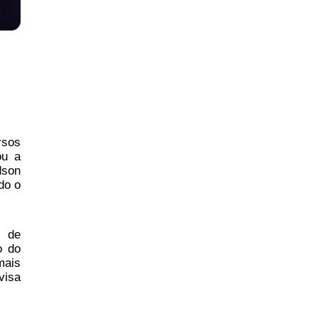
rsos
ou a
dson
do o
s de
o do
mais
visa