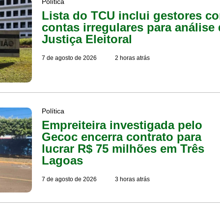
Política
Lista do TCU inclui gestores c
contas irregulares para análise
Justiça Eleitoral
7 de agosto de 2026
2 horas atrás
Política
Empreiteira investigada pelo
Gecoc encerra contrato para
lucrar R$ 75 milhões em Três
Lagoas
7 de agosto de 2026
3 horas atrás