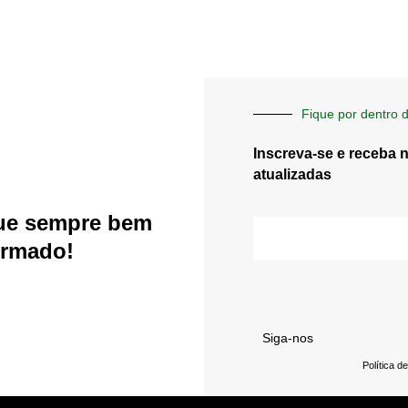
Fique por dentro d
Inscreva-se e receba 
atualizadas
ue sempre bem
E-
mail
ormado!
Siga-nos
Política d