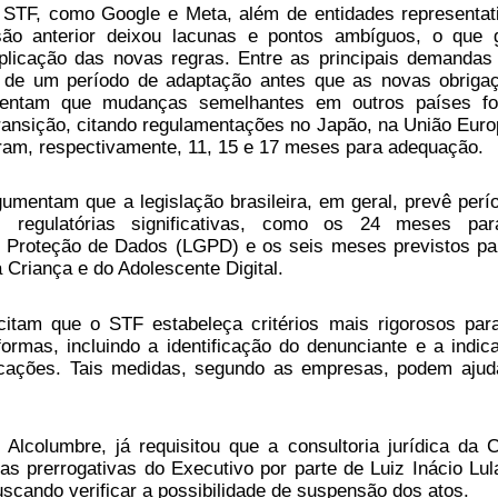
STF, como Google e Meta, além de entidades representat
são anterior deixou lacunas e pontos ambíguos, o que 
aplicação das novas regras. Entre as principais demandas
o de um período de adaptação antes que as novas obriga
mentam que mudanças semelhantes em outros países f
ansição, citando regulamentações no Japão, na União Euro
ram, respectivamente, 11, 15 e 17 meses para adequação.
umentam que a legislação brasileira, em geral, prevê perí
regulatórias significativas, como os 24 meses pa
e Proteção de Dados (LGPD) e os seis meses previstos pa
 Criança e do Adolescente Digital.
citam que o STF estabeleça critérios mais rigorosos par
formas, incluindo a identificação do denunciante e a indic
icações. Tais medidas, segundo as empresas, podem ajud
Alcolumbre, já requisitou que a consultoria jurídica da 
as prerrogativas do Executivo por parte de Luiz Inácio Lul
uscando verificar a possibilidade de suspensão dos atos.