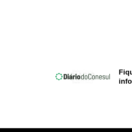
Fiq
inf