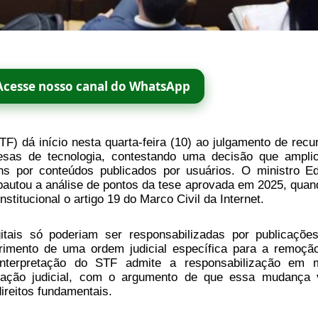
Acesse nosso canal do WhatsApp
F) dá início nesta quarta-feira (10) ao julgamento de recu
esas de tecnologia, contestando uma decisão que ampli
chs por conteúdos publicados por usuários. O ministro E
, pautou a análise de pontos da tese aprovada em 2025, quan
stitucional o artigo 19 do Marco Civil da Internet.
gitais só poderiam ser responsabilizadas por publicaçõe
rimento de uma ordem judicial específica para a remoçã
interpretação do STF admite a responsabilização em 
cação judicial, com o argumento de que essa mudança 
ireitos fundamentais.