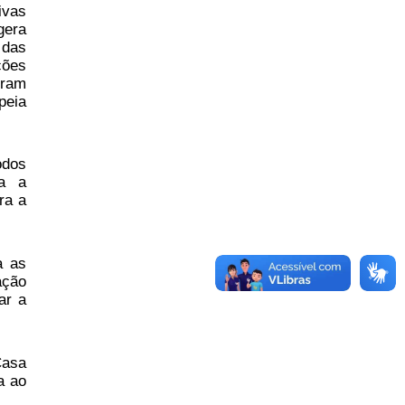
ivas
gera
 das
ções
oram
peia
odos
ra a
ra a
a as
ação
ar a
Casa
a ao