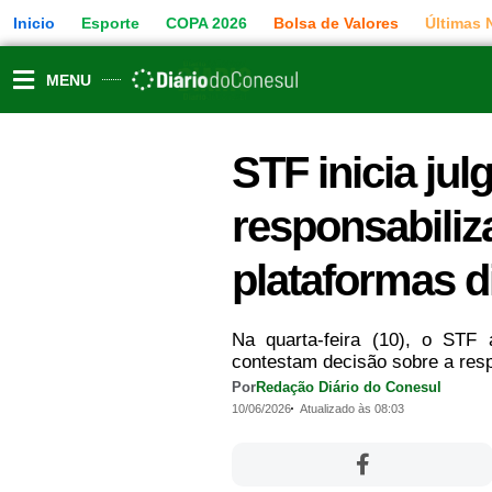
Ir
Inicio
Esporte
COPA 2026
Bolsa de Valores
Últimas 
para
o
conteúdo
MENU
STF inicia ju
responsabiliz
plataformas di
Na quarta-feira (10), o STF
contestam decisão sobre a resp
Por
Redação Diário do Conesul
10/06/2026
Atualizado às 08:03