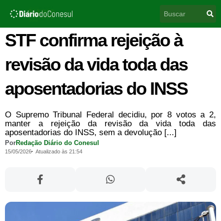
Ir
Pesquisar
para
o
conteúdo
STF confirma rejeição à
revisão da vida toda das
aposentadorias do INSS
O Supremo Tribunal Federal decidiu, por 8 votos a 2,
manter a rejeição da revisão da vida toda das
aposentadorias do INSS, sem a devolução [...]
Por
Redação Diário do Conesul
15/05/2026
Atualizado às 21:54