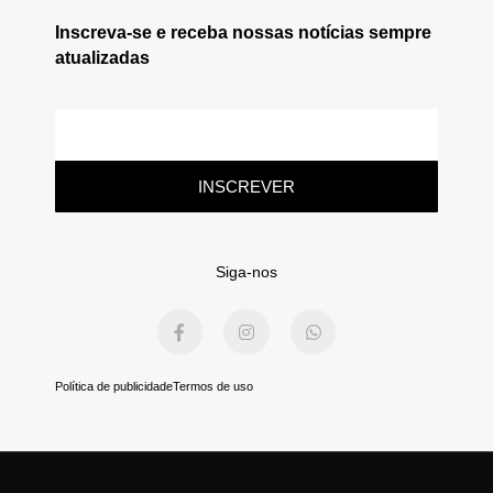
Inscreva-se e receba nossas notícias sempre
atualizadas
E-
mail
INSCREVER
Siga-nos
F
I
W
a
n
h
c
s
a
e
t
t
b
a
s
Política de publicidade
Termos de uso
o
g
a
o
r
p
k
a
p
-
m
f