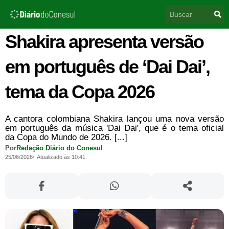
Ir
Pesquisar
para
o
conteúdo
Shakira apresenta versão
em português de ‘Dai Dai’,
tema da Copa 2026
A cantora colombiana Shakira lançou uma nova versão
em português da música 'Dai Dai', que é o tema oficial
da Copa do Mundo de 2026. [...]
Por
Redação Diário do Conesul
25/06/2026
Atualizado às 10:41