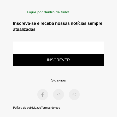
Fique por dentro de tudo!
Inscreva-se e receba nossas notícias sempre
atualizadas
E-
mail
INSCREVER
Siga-nos
F
I
W
a
n
h
c
s
a
e
t
t
b
a
s
Política de publicidade
Termos de uso
o
g
a
o
r
p