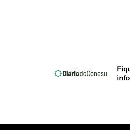
Fiq
inf