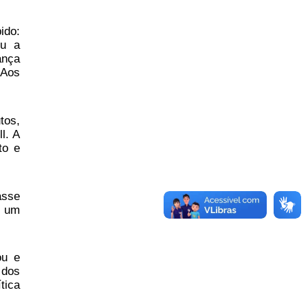
ido:
eu a
ança
 Aos
tos,
l. A
to e
asse
m um
ou e
 dos
tica