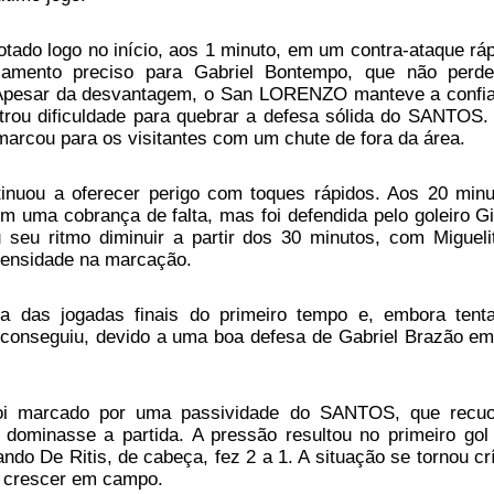
notado logo no início, aos 1 minuto, em um contra-ataque ráp
zamento preciso para Gabriel Bontempo, que não perd
r. Apesar da desvantagem, o San LORENZO manteve a confi
rou dificuldade para quebrar a defesa sólida do SANTOS.
marcou para os visitantes com um chute de fora da área.
nuou a oferecer perigo com toques rápidos. Aos 20 minu
 uma cobrança de falta, mas foi defendida pelo goleiro Gil
iu seu ritmo diminuir a partir dos 30 minutos, com Migueli
tensidade na marcação.
das jogadas finais do primeiro tempo e, embora tent
o conseguiu, devido a uma boa defesa de Gabriel Brazão e
foi marcado por uma passividade do SANTOS, que recu
ominasse a partida. A pressão resultou no primeiro gol
ndo De Ritis, de cabeça, fez 2 a 1. A situação se tornou crí
l crescer em campo.