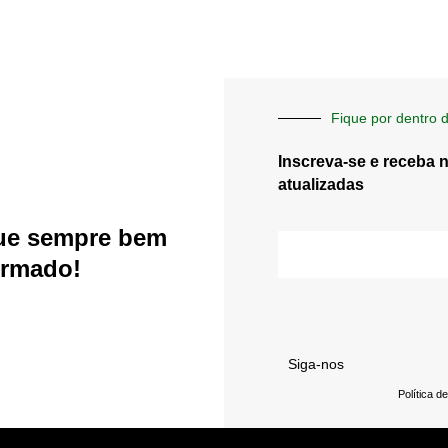
Fique por dentro d
Inscreva-se e receba 
atualizadas
ue sempre bem
E-
mail
ormado!
Siga-nos
Política d