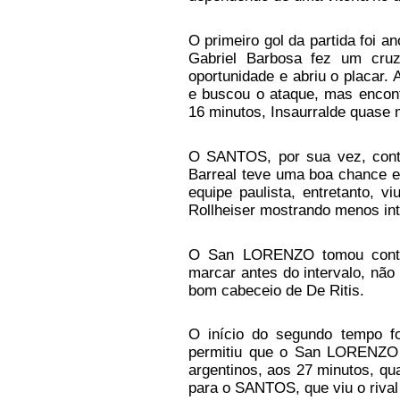
O primeiro gol da partida foi a
Gabriel Barbosa fez um cru
oportunidade e abriu o placa
e buscou o ataque, mas encont
16 minutos, Insaurralde quase 
O SANTOS, por sua vez, conti
Barreal teve uma boa chance em
equipe paulista, entretanto, v
Rollheiser mostrando menos in
O San LORENZO tomou conta 
marcar antes do intervalo, nã
bom cabeceio de De Ritis.
O início do segundo tempo 
permitiu que o San LORENZO d
argentinos, aos 27 minutos, qua
para o SANTOS, que viu o riva