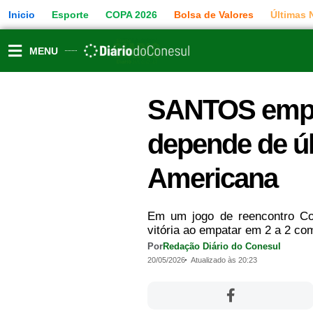
Ir
Inicio
Esporte
COPA 2026
Bolsa de Valores
Últimas 
para
o
conteúdo
MENU
SANTOS emp
depende de úl
Americana
Em um jogo de reencontro C
vitória ao empatar em 2 a 2 c
Por
Redação Diário do Conesul
20/05/2026
Atualizado às 20:23