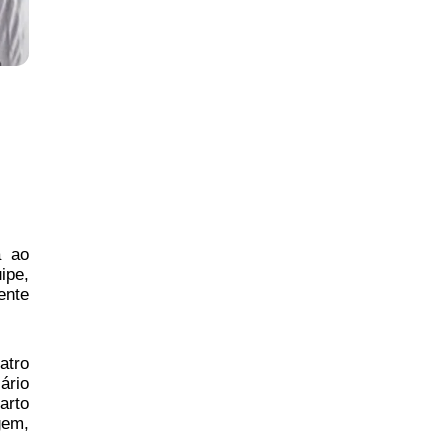
a ao
ipe,
ente
atro
ário
arto
gem,