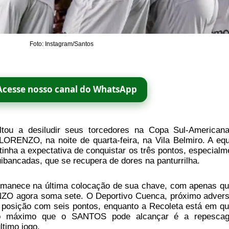
Foto: Instagram/Santos
Acesse nosso canal do WhatsApp
ou a desiludir seus torcedores na Copa Sul-American
RENZO, na noite de quarta-feira, na Vila Belmiro. A equ
inha a expectativa de conquistar os três pontos, especialm
bancadas, que se recupera de dores na panturrilha.
anece na última colocação de sua chave, com apenas qu
ZO agora soma sete. O Deportivo Cuenca, próximo advers
a posição com seis pontos, enquanto a Recoleta está em qu
, o máximo que o SANTOS pode alcançar é a repesca
ltimo jogo.