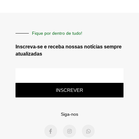
Fique por dentro de tudo!
Inscreva-se e receba nossas notícias sempre
atualizadas
E-
mail
INSCREVER
Siga-nos
F
I
W
a
n
h
c
s
a