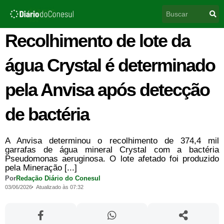
Ir
Pesquisar
para
o
conteúdo
Recolhimento de lote da
água Crystal é determinado
pela Anvisa após detecção
de bactéria
A Anvisa determinou o recolhimento de 374,4 mil
garrafas de água mineral Crystal com a bactéria
Pseudomonas aeruginosa. O lote afetado foi produzido
pela Mineração [...]
Por
Redação Diário do Conesul
03/06/2026
Atualizado às 07:32