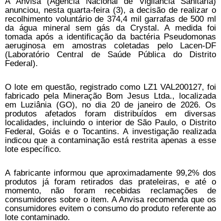
A Anvisa (Agência Nacional de Vigilância Sanitária)
anunciou, nesta quarta-feira (3), a decisão de realizar o
recolhimento voluntário de 374,4 mil garrafas de 500 ml
da água mineral sem gás da Crystal. A medida foi
tomada após a identificação da bactéria Pseudomonas
aeruginosa em amostras coletadas pelo Lacen-DF
(Laboratório Central de Saúde Pública do Distrito
Federal).
O lote em questão, registrado como LZ1 VAL200127, foi
fabricado pela Mineração Bom Jesus Ltda., localizada
em Luziânia (GO), no dia 20 de janeiro de 2026. Os
produtos afetados foram distribuídos em diversas
localidades, incluindo o interior de São Paulo, o Distrito
Federal, Goiás e o Tocantins. A investigação realizada
indicou que a contaminação está restrita apenas a esse
lote específico.
A fabricante informou que aproximadamente 99,2% dos
produtos já foram retirados das prateleiras, e até o
momento, não foram recebidas reclamações de
consumidores sobre o item. A Anvisa recomenda que os
consumidores evitem o consumo do produto referente ao
lote contaminado.