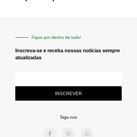
Fique por dentro de tudo!
Inscreva-se e receba nossas notícias sempre
atualizadas
E-
mail
INSCREVER
Siga-nos
F
I
W
a
n
h