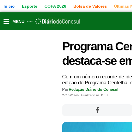
Ir
Inicio
Esporte
COPA 2026
Bolsa de Valores
Últimas 
para
o
conteúdo
MENU
Programa Cen
destaca-se e
Com um número recorde de ideia
edição do Programa Centelha, en
Por
Redação Diário do Conesul
27/05/2026
Atualizado às 11:37