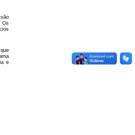
ssão
. Os
cios
 que
rama
ia e