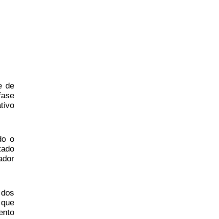
e de
fase
tivo
do o
tado
ador
 dos
 que
ento