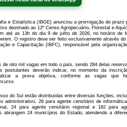
rafia e Estatística (IBGE) anunciou a prorrogação do prazo 
tivo destinado ao 12º Censo Agropecuário, Florestal e Aquíc
êm até as 13h do dia 9 de julho de 2026, no horário de 
erem. O registro deve ser feito exclusivamente através do 
rmação e Capacitação (IBFC), responsável pela organizaçã
is de oito mil vagas em todo o país, sendo 284 delas reserv
 postulantes deverão indicar, no momento da inscriçã
ealizar a prova objetiva, conforme as vagas que f
oncurso.
o do Sul estão distribuídas entre diversas funções, inclu
o administrativo, 26 para agente censitário de informática
onal, 24 para agente censitário regional e 182 para ag
as abrangem 24 municípios do Estado, atendendo a difere