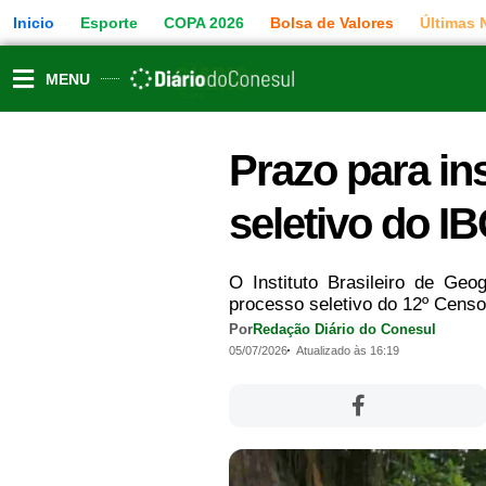
Ir
Inicio
Esporte
COPA 2026
Bolsa de Valores
Últimas 
para
o
conteúdo
MENU
Prazo para in
seletivo do I
O Instituto Brasileiro de Geo
processo seletivo do 12º Censo 
Por
Redação Diário do Conesul
05/07/2026
Atualizado às 16:19