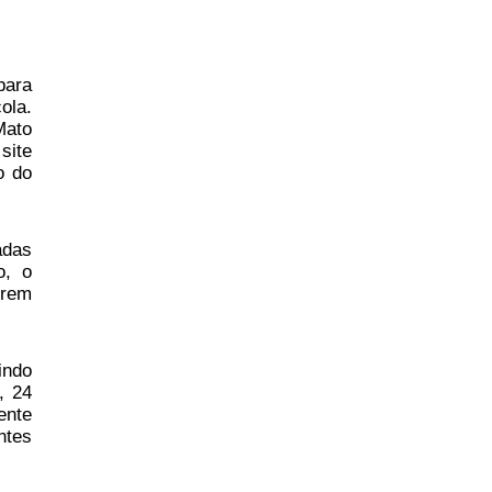
para
ola.
Mato
site
o do
adas
o, o
orem
indo
, 24
ente
ntes