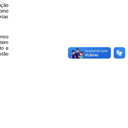
nção
como
rias
enso
etem
to e
stão