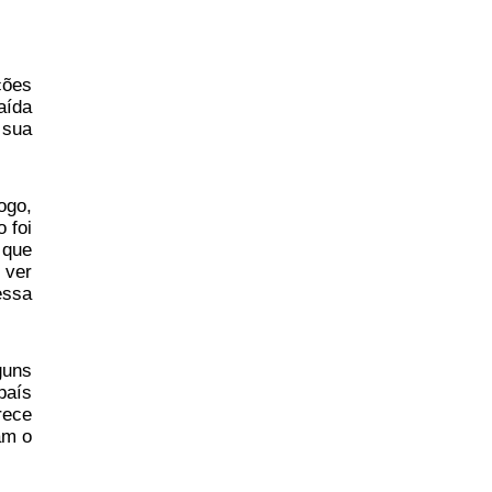
ções
aída
 sua
ogo,
 foi
 que
 ver
essa
guns
país
rece
am o