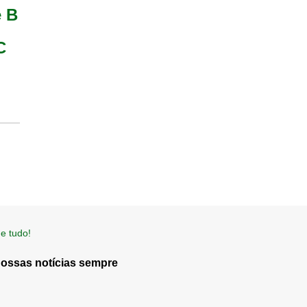
e B
C
e tudo!
nossas notícias sempre