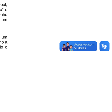
bol,
o" e
enho
m um
é um
mo a
do o