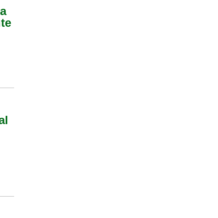
pa
nte
al