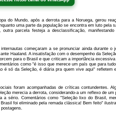
opa do Mundo, após a derrota para a Noruega, gerou rea
 Enquanto uma parte da população se encontra em luto pela s
 outra parcela festeja a desclassificação, manifestando
s internautas começaram a se pronunciar ainda durante o j
acante Haaland. A insatisfação com o desempenho da Seleção
orcem para o Brasil e que criticam a importância excessiva
omentários como "é isso que merece um país que para tudo
não é só da Seleção, é diária pra quem vive aqui" refletem 
ociais foram acompanhadas de críticas contundentes. Al
leção merecia a derrota, considerando-a um reflexo de um 
a a sério. Comentários como "Seleção lixo do Brasil, me
 Brasil foi eliminado pela remada clássica! Bem feito" ilustr
 postagens.