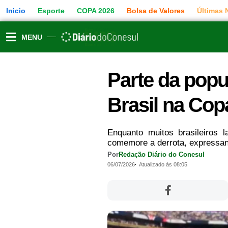
Ir
Inicio
Esporte
COPA 2026
Bolsa de Valores
Últimas 
para
o
conteúdo
MENU
Parte da popu
Brasil na Co
Enquanto muitos brasileiro
comemore a derrota, expressand
Por
Redação Diário do Conesul
06/07/2026
Atualizado às 08:05