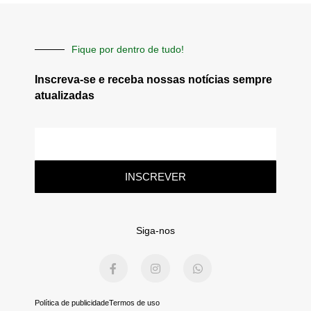
Fique por dentro de tudo!
Inscreva-se e receba nossas notícias sempre
atualizadas
E-
mail
INSCREVER
Siga-nos
F
I
W
a
n
h
c
s
a
e
t
t
b
a
s
Política de publicidade
Termos de uso