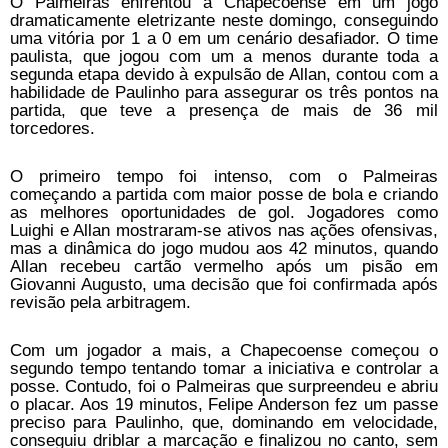
O Palmeiras enfrentou a Chapecoense em um jogo
dramaticamente eletrizante neste domingo, conseguindo
uma vitória por 1 a 0 em um cenário desafiador. O time
paulista, que jogou com um a menos durante toda a
segunda etapa devido à expulsão de Allan, contou com a
habilidade de Paulinho para assegurar os três pontos na
partida, que teve a presença de mais de 36 mil
torcedores.
O primeiro tempo foi intenso, com o Palmeiras
começando a partida com maior posse de bola e criando
as melhores oportunidades de gol. Jogadores como
Luighi e Allan mostraram-se ativos nas ações ofensivas,
mas a dinâmica do jogo mudou aos 42 minutos, quando
Allan recebeu cartão vermelho após um pisão em
Giovanni Augusto, uma decisão que foi confirmada após
revisão pela arbitragem.
Com um jogador a mais, a Chapecoense começou o
segundo tempo tentando tomar a iniciativa e controlar a
posse. Contudo, foi o Palmeiras que surpreendeu e abriu
o placar. Aos 19 minutos, Felipe Anderson fez um passe
preciso para Paulinho, que, dominando em velocidade,
conseguiu driblar a marcação e finalizou no canto, sem