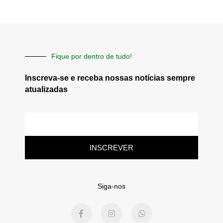
Fique por dentro de tudo!
Inscreva-se e receba nossas notícias sempre
atualizadas
E-
mail
INSCREVER
Siga-nos
F
I
W
a
n
h
c
s
a