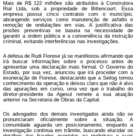
Mais de R$ 122 milhões são atribuídos à Construtora
Rial Ltda, sob a propriedade de Bittencourt. Essa
empresa possui cinco contratos com o município,
abrangendo serviços como manutenção de asfalto e
remoção de ondulações em vias. A justificativa das
prisões preventivas se baseia na necessidade de
garantir a ordem pública e a conveniência da instrução
criminal, evitando interferências nas investigações.
A defesa de Rudi Fiorese já se manifestou afirmando que
irá buscar informações sobre o processo antes de
apresentar uma declaração mais formal. O Governo do
Estado, por sua vez, anunciou que irá proceder com a
exoneração de Fiorese, destacando que a Seilog tomou
conhecimento da operação e deixou claro que não é alvo
das apurações em curso, uma vez que o trabalho do
diretor-presidente da Agesul remete a sua atuação
anterior na Secretaria de Obras da Capital.
Os advogados dos demais investigados ainda não se
pronunciaram oficialmente sobre a situação. A
comunidade aguarda um posicionamento, enquanto a
investigação continua em trâmite, buscando elucidar os
detalhes das fraudes ocorridas na prefeitura e suas