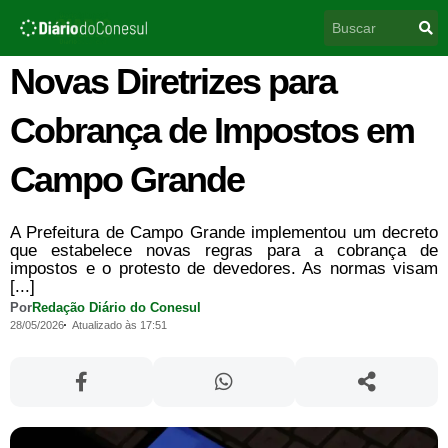
Ir
Pesquisar
para
o
conteúdo
Novas Diretrizes para
Cobrança de Impostos em
Campo Grande
A Prefeitura de Campo Grande implementou um decreto
que estabelece novas regras para a cobrança de
impostos e o protesto de devedores. As normas visam
[...]
Por
Redação Diário do Conesul
28/05/2026
Atualizado às 17:51