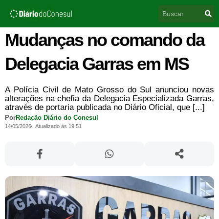
Ir
Pesquisar
para
o
conteúdo
Mudanças no comando da
Delegacia Garras em MS
A Polícia Civil de Mato Grosso do Sul anunciou novas
alterações na chefia da Delegacia Especializada Garras,
através de portaria publicada no Diário Oficial, que [...]
Por
Redação Diário do Conesul
14/05/2026
Atualizado às 19:51