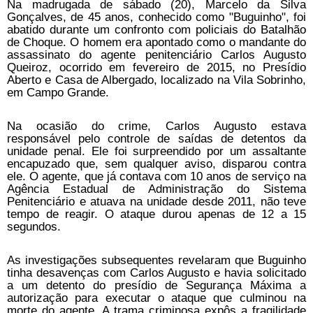
Na madrugada de sábado (20), Marcelo da Silva
Gonçalves, de 45 anos, conhecido como "Buguinho", foi
abatido durante um confronto com policiais do Batalhão
de Choque. O homem era apontado como o mandante do
assassinato do agente penitenciário Carlos Augusto
Queiroz, ocorrido em fevereiro de 2015, no Presídio
Aberto e Casa de Albergado, localizado na Vila Sobrinho,
em Campo Grande.
Na ocasião do crime, Carlos Augusto estava
responsável pelo controle de saídas de detentos da
unidade penal. Ele foi surpreendido por um assaltante
encapuzado que, sem qualquer aviso, disparou contra
ele. O agente, que já contava com 10 anos de serviço na
Agência Estadual de Administração do Sistema
Penitenciário e atuava na unidade desde 2011, não teve
tempo de reagir. O ataque durou apenas de 12 a 15
segundos.
As investigações subsequentes revelaram que Buguinho
tinha desavenças com Carlos Augusto e havia solicitado
a um detento do presídio de Segurança Máxima a
autorização para executar o ataque que culminou na
morte do agente. A trama criminosa expôs a fragilidade