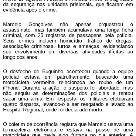
da segurança nas unidades prisionais, que ficaram em
evidência após o crime.
Marcelo Gonçalves não apenas orquestrou o
assassinato, mas também acumulava uma longa ficha
criminal, com 25 registros de passagens pela polícia.
Seus crimes incluem homicídio, tráfico de drogas,
associação criminosa, furtos e ameaças, evidenciando
seu envolvimento em diversas atividades ilícitas ao
longo dos anos.
O desfecho de Buguinho aconteceu quando a equipe
policial estava em patrulhamento, buscando uma
motocicleta vermelha relacionada ao roubo de um
iPhone. Durante a ação, o suspeito foi abordado, mas
não seguiu as determinações dos policiais e tentou
sacar uma arma. Em resposta, os militares efetuaram
quatro disparos, levando-o a ser resgatado e levado ao
Hospital Regional, onde foi declarado morto.
O boletim de ocorrência registra que Marcelo usava uma
tornozeleira eletrônica e estava na posse de uma
motocicleta que havia sido furtada no dia anterior. A