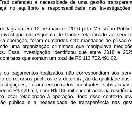
 Trad defendeu a necessidade de uma gestão transparen
nça no equilíbrio e responsabilidade nas investigaçõe
eflagrada em 12 de maio de 2016 pelo Ministério Públic
investigou um esquema de fraude relacionado ao serviç
e a operação, foram cumpridos sete mandados de prisão e
ando uma organização criminosa que manipulava mediçõ
os. Essa investigação identificou que entre 2018 e 202
contratos que somam um total de R$ 113.702.491,02.
e os pagamentos realizados não correspondiam aos serv
io de recursos públicos e à deterioração da qualidade das 
vestigações, foram encontrados montantes substanciai
o menos R$ 429 mil, com R$ 186 mil encontrados na residênci
o local relacionado à operação. Todo esse contexto lev
ção pública e a necessidade de transparência nas ges