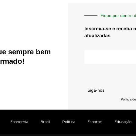
Fique por dentro d
Inscreva-se e receba 
atualizadas
ue sempre bem
E-
mail
ormado!
Siga-nos
Política d
Economia
Brasil
Política
Esportes
Educação