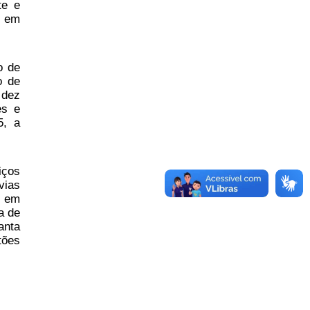
te e
s em
o de
o de
 dez
es e
5, a
iços
vias
s em
a de
anta
tões