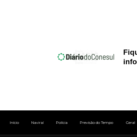
Fiq
inf
Início
Naviraí
Polícia
Previsão do Tempo
Geral