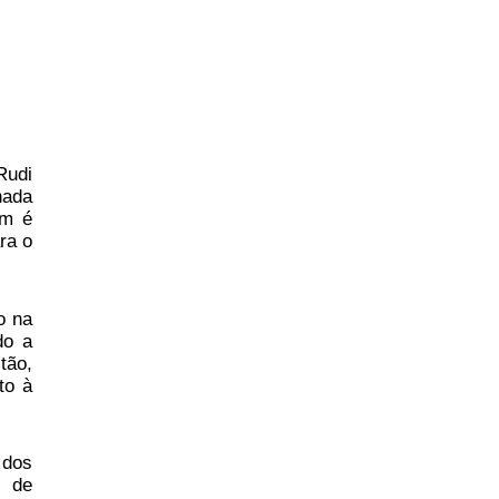
Rudi
nada
ém é
ra o
o na
do a
tão,
to à
 dos
z de