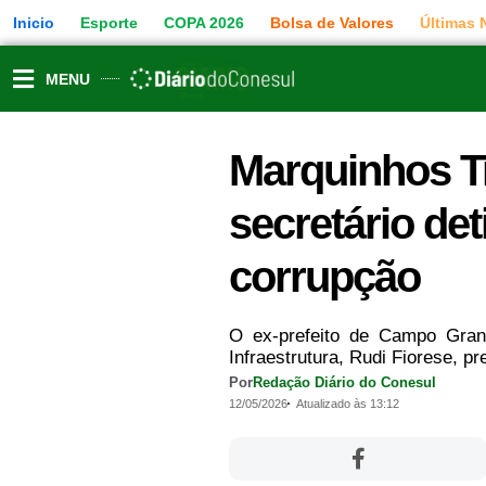
Ir
Inicio
Esporte
COPA 2026
Bolsa de Valores
Últimas 
para
o
conteúdo
MENU
Marquinhos Tr
secretário de
corrupção
O ex-prefeito de Campo Grand
Infraestrutura, Rudi Fiorese, 
Por
Redação Diário do Conesul
12/05/2026
Atualizado às 13:12