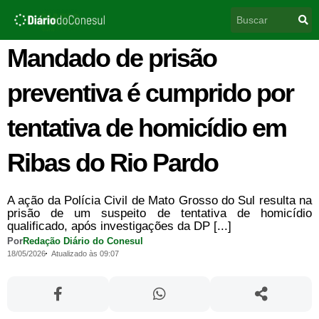
Ir
Pesquisar
para
o
conteúdo
Mandado de prisão
preventiva é cumprido por
tentativa de homicídio em
Ribas do Rio Pardo
A ação da Polícia Civil de Mato Grosso do Sul resulta na
prisão de um suspeito de tentativa de homicídio
qualificado, após investigações da DP [...]
Por
Redação Diário do Conesul
18/05/2026
Atualizado às 09:07