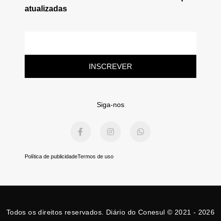
atualizadas
E-
mail
INSCREVER
Siga-nos
F
I
W
a
n
h
c
s
a
e
t
t
b
a
s
Política de publicidade
Termos de uso
o
g
a
o
r
p
k
a
p
-
m
f
Todos os direitos reservados. Diário do Conesul © 2021 - 2026