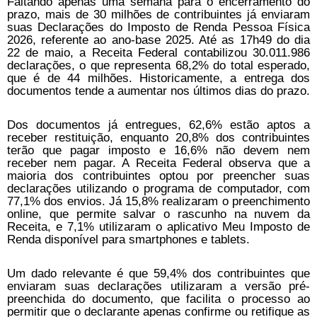
Faltando apenas uma semana para o encerramento do
prazo, mais de 30 milhões de contribuintes já enviaram
suas Declarações do Imposto de Renda Pessoa Física
2026, referente ao ano-base 2025. Até as 17h49 do dia
22 de maio, a Receita Federal contabilizou 30.011.986
declarações, o que representa 68,2% do total esperado,
que é de 44 milhões. Historicamente, a entrega dos
documentos tende a aumentar nos últimos dias do prazo.
Dos documentos já entregues, 62,6% estão aptos a
receber restituição, enquanto 20,8% dos contribuintes
terão que pagar imposto e 16,6% não devem nem
receber nem pagar. A Receita Federal observa que a
maioria dos contribuintes optou por preencher suas
declarações utilizando o programa de computador, com
77,1% dos envios. Já 15,8% realizaram o preenchimento
online, que permite salvar o rascunho na nuvem da
Receita, e 7,1% utilizaram o aplicativo Meu Imposto de
Renda disponível para smartphones e tablets.
Um dado relevante é que 59,4% dos contribuintes que
enviaram suas declarações utilizaram a versão pré-
preenchida do documento, que facilita o processo ao
permitir que o declarante apenas confirme ou retifique as