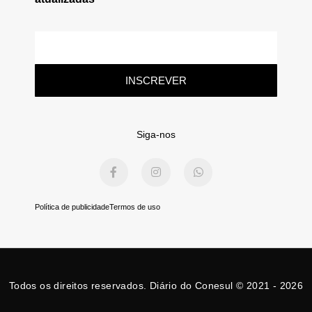
E-
mail
INSCREVER
Siga-nos
F
I
W
a
n
h
c
s
a
e
t
t
b
a
s
Política de publicidade
Termos de uso
o
g
a
o
r
p
k
a
p
-
m
f
Todos os direitos reservados. Diário do Conesul © 2021 - 2026