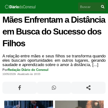
Ir
Pesquisar
para
o
conteúdo
Mães Enfrentam a Distância
em Busca do Sucesso dos
Filhos
A relação entre mães e seus filhos se transforma quando
eles buscam oportunidades em outros lugares, gerando
saudade e aprendizado sobre o amor à distância, [...]
Por
Redação Diário do Conesul
10/05/2026
Atualizado às 18:03