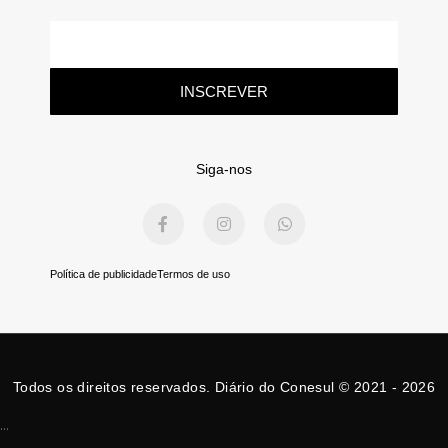
E-
mail
INSCREVER
Siga-nos
F
I
W
a
n
h
c
s
a
e
t
t
b
a
s
Política de publicidade
Termos de uso
o
g
a
o
r
p
k
a
p
-
m
f
Todos os direitos reservados. Diário do Conesul © 2021 - 2026
...