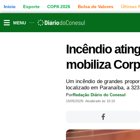
Ir
Inicio
Esporte
COPA 2026
Bolsa de Valores
Últimas 
para
o
conteúdo
MENU
Incêndio ati
mobiliza Cor
Um incêndio de grandes propo
localizado em Paranaíba, a 323
Por
Redação Diário do Conesul
16/05/2026
Atualizado às 16:16