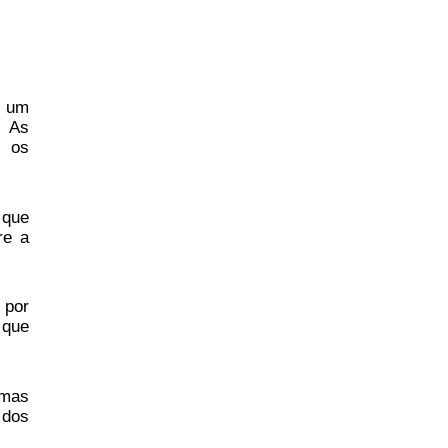
m um
. As
e os
 que
re a
 por
 que
amas
 dos