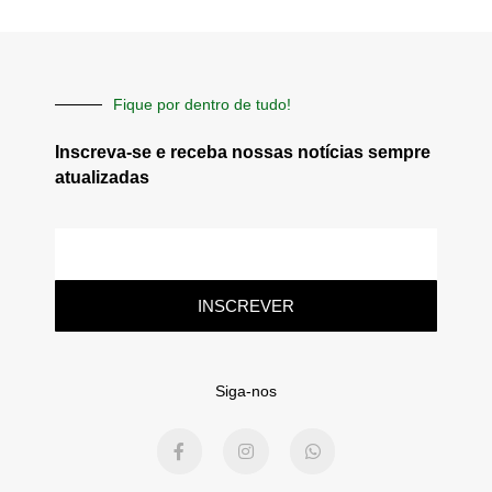
Fique por dentro de tudo!
Inscreva-se e receba nossas notícias sempre
atualizadas
E-
mail
INSCREVER
Siga-nos
F
I
W
a
n
h
c
s
a
e
t
t