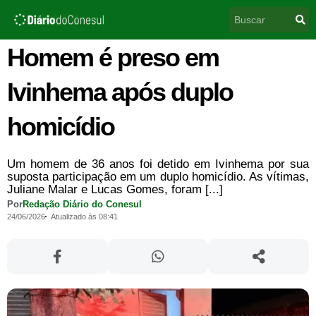
Ir
Pesquisar
para
o
conteúdo
Homem é preso em
Ivinhema após duplo
homicídio
Um homem de 36 anos foi detido em Ivinhema por sua
suposta participação em um duplo homicídio. As vítimas,
Juliane Malar e Lucas Gomes, foram [...]
Por
Redação Diário do Conesul
24/06/2026
Atualizado às 08:41