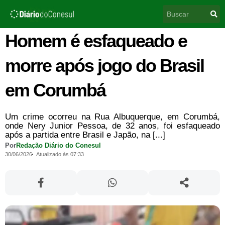
Ir
Pesquisar
para
o
conteúdo
Homem é esfaqueado e
morre após jogo do Brasil
em Corumbá
Um crime ocorreu na Rua Albuquerque, em Corumbá,
onde Nery Junior Pessoa, de 32 anos, foi esfaqueado
após a partida entre Brasil e Japão, na [...]
Por
Redação Diário do Conesul
30/06/2026
Atualizado às 07:33