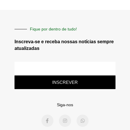
Fique por dentro de tudo!
Inscreva-se e receba nossas notícias sempre
atualizadas
E-
mail
INSCREVER
Siga-nos
F
I
W
a
n
h
c
s
a