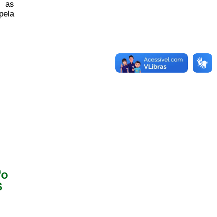
o as
pela
fo
$