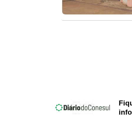
Fiq
inf