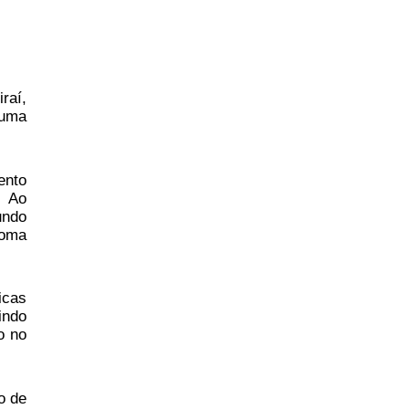
raí,
 uma
ento
. Ao
undo
toma
icas
indo
o no
o de