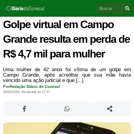
Ir
Pesquisar
para
o
conteúdo
Golpe virtual em Campo
Grande resulta em perda de
R$ 4,7 mil para mulher
Uma mulher de 42 anos foi vítima de um golpe em
Campo Grande, após acreditar que sua mãe havia
vencido uma ação judicial e que [...]
Por
Redação Diário do Conesul
30/05/2026
Atualizado às 17:47