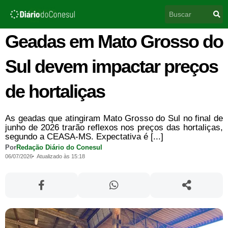
Ir
Pesquisar
para
o
conteúdo
Geadas em Mato Grosso do
Sul devem impactar preços
de hortaliças
As geadas que atingiram Mato Grosso do Sul no final de
junho de 2026 trarão reflexos nos preços das hortaliças,
segundo a CEASA-MS. Expectativa é [...]
Por
Redação Diário do Conesul
06/07/2026
Atualizado às 15:18