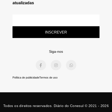
atualizadas
E-
mail
INSCREVER
Siga-nos
F
I
W
a
n
h
c
s
a
e
t
t
b
a
s
Política de publicidade
Termos de uso
o
g
a
o
r
p
k
a
p
-
m
f
Todos os direitos reservados. Diário do Conesul © 2021 - 2026