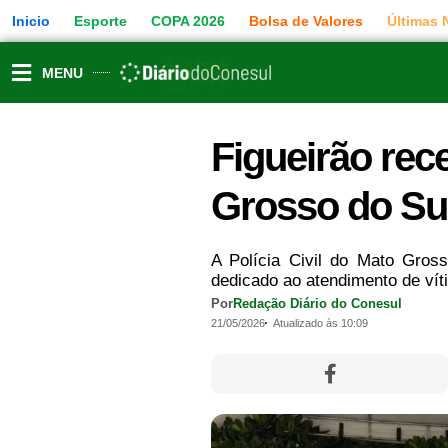
Ir
Inicio
Esporte
COPA 2026
Bolsa de Valores
Últimas 
para
o
conteúdo
MENU
Figueirão rece
Grosso do Su
A Polícia Civil do Mato Gros
dedicado ao atendimento de vítim
Por
Redação Diário do Conesul
21/05/2026
Atualizado às 10:09