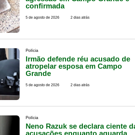
confirmada
5 de agosto de 2026
2 dias atrás
Polícia
Irmão defende réu acusado de
atropelar esposa em Campo
Grande
5 de agosto de 2026
2 dias atrás
Polícia
Neno Razuk se declara ciente d
acusações enquanto aguarda