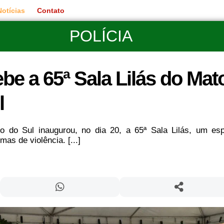
Notícias
Contato
POLÍCIA
be a 65ª Sala Lilás do Mat
l
so do Sul inaugurou, no dia 20, a 65ª Sala Lilás, um es
as de violência. [...]