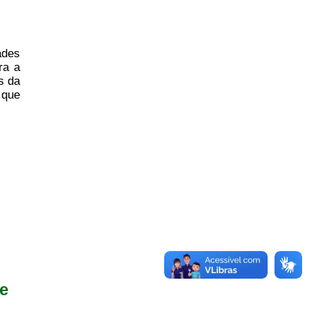
ades
ra a
s da
 que
de