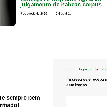
julgamento de habeas corpus
5 de agosto de 2026
2 dias atrás
Fique por dentro d
Inscreva-se e receba 
atualizadas
ue sempre bem
E-
mail
ormado!