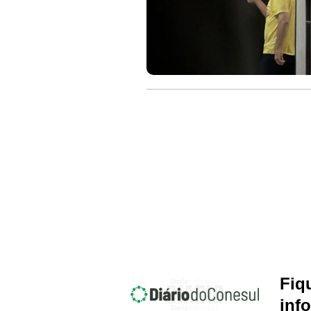
Fiq
inf