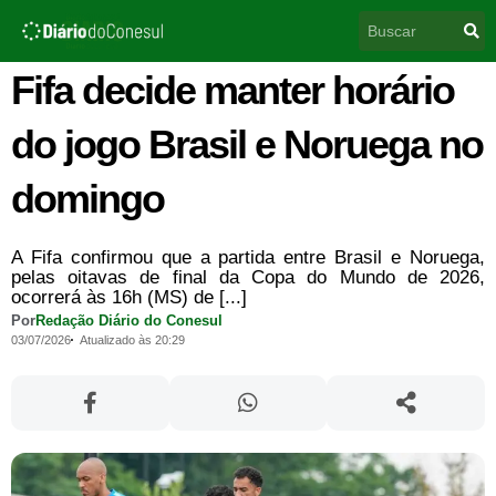
Ir
Pesquisar
para
o
conteúdo
Fifa decide manter horário
do jogo Brasil e Noruega no
domingo
A Fifa confirmou que a partida entre Brasil e Noruega,
pelas oitavas de final da Copa do Mundo de 2026,
ocorrerá às 16h (MS) de [...]
Por
Redação Diário do Conesul
03/07/2026
Atualizado às 20:29