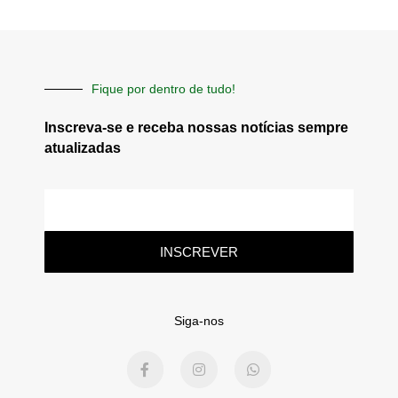
Fique por dentro de tudo!
Inscreva-se e receba nossas notícias sempre
atualizadas
E-
mail
INSCREVER
Siga-nos
F
I
W
a
n
h
c
s
a