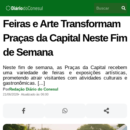
Ir
Pesquisar
para
o
conteúdo
Feiras e Arte Transformam
Praças da Capital Neste Fim
de Semana
Neste fim de semana, as Praças da Capital recebem
uma variedade de feiras e exposições artísticas,
prometendo atrair visitantes com atividades culturais e
gastronômicas. [...]
Por
Redação Diário do Conesul
21/06/2026
Atualizado às 06:00