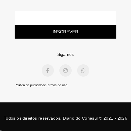
E-
mail
INSCREVER
Siga-nos
F
I
W
a
n
h
c
s
a
e
t
t
b
a
s
Política de publicidade
Termos de uso
o
g
a
o
r
p
k
a
p
-
m
f
Todos os direitos reservados. Diário do Conesul © 2021 - 2026
...