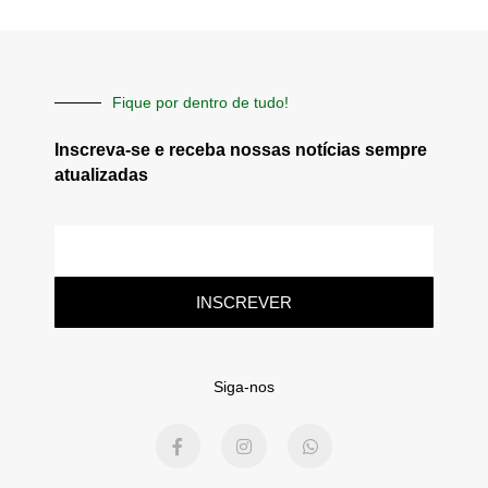
Fique por dentro de tudo!
Inscreva-se e receba nossas notícias sempre
atualizadas
E-
mail
INSCREVER
Siga-nos
F
I
W
a
n
h
c
s
a
e
t
t