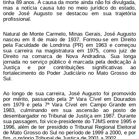
tinha 89 anos. A causa da morte ainda não foi divulgada,
mas a notícia causa luto no meio jurídico do estado,
onde José Augusto se destacou em sua trajetória
profissional.
Natural de Monte Carmelo, Minas Gerais, José Augusto
nasceu em 8 de maio de 1937. Formou-se em Direito
pela Faculdade de Londrina (PR) em 1963 e começou
sua carreira na magistratura em 1975, como juiz de
Direito na comarca de Nova Andradina. Sua longa
jornada no serviço público é marcada pela dedicação à
Justiça e por contribuições significativas ao
fortalecimento do Poder Judiciário no Mato Grosso do
Sul.
Ao longo de sua carreira, José Augusto foi promovido
por mérito, passando pela 3ª Vara Cível em Dourados
em 1979 e pela 7ª Vara Cível em Campo Grande em
1983, culminando em sua ascensão ao posto de
desembargador no Tribunal de Justiça em 1987. Durante
sua passagem, foi vice-presidente do TJMS entre 1995 e
1996, além de ter presidido o Tribunal Regional Eleitoral
de Mato Grosso do Sul no período de 1999 a 2000, e por
fim, o próprio Tribunal de Justiça de 2001 a 2002.