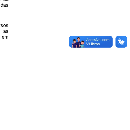
 das
rsos
o as
o em