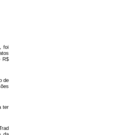
 foi
atos
e R$
o de
sões
 ter
Trad
e da