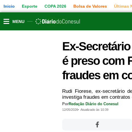
Ir
Inicio
Esporte
COPA 2026
Bolsa de Valores
Últimas 
para
o
conteúdo
MENU
Ex-Secretári
é preso com R
fraudes em co
Rudi Fiorese, ex-secretário
investiga fraudes em contratos 
Por
Redação Diário do Conesul
12/05/2026
Atualizado às 10:39