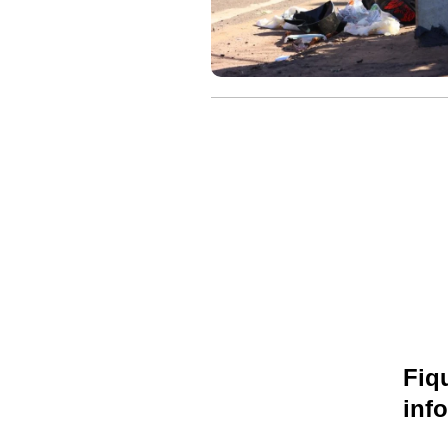
Fiq
inf