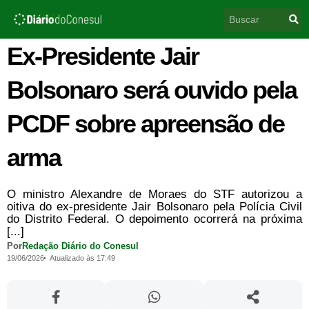
Ir
Pesquisar
para
o
conteúdo
Ex-Presidente Jair
Bolsonaro será ouvido pela
PCDF sobre apreensão de
arma
O ministro Alexandre de Moraes do STF autorizou a
oitiva do ex-presidente Jair Bolsonaro pela Polícia Civil
do Distrito Federal. O depoimento ocorrerá na próxima
[...]
Por
Redação Diário do Conesul
19/06/2026
Atualizado às 17:49