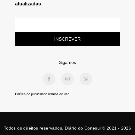
atualizadas
E-
mail
INSCREVER
Siga-nos
F
I
W
a
n
h
c
s
a
e
t
t
b
a
s
Política de publicidade
Termos de uso
o
g
a
o
r
p
k
a
p
-
m
f
Todos os direitos reservados. Diário do Conesul © 2021 - 2026