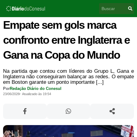
Ir
Pesquisar
para
o
conteúdo
Empate sem gols marca
confronto entre Inglaterra e
Gana na Copa do Mundo
Na partida que contou com líderes do Grupo L, Gana e
Inglaterra não conseguiram balançar as redes. O empate
em Boston garante um ponto importante [...]
Por
Redação Diário do Conesul
23/06/2026
Atualizado às 19:54