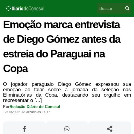
Ir
Pesquisar
para
o
conteúdo
Emoção marca entrevista
de Diego Gómez antes da
estreia do Paraguai na
Copa
O jogador paraguaio Diego Gómez expressou sua
emoção ao falar sobre a jornada da seleção nas
Eliminatórias da Copa, destacando seu orgulho em
representar o [...]
Por
Redação Diário do Conesul
12/06/2026
Atualizado às 14:17