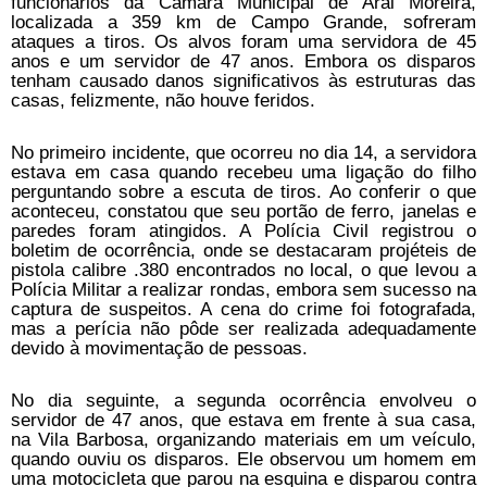
funcionários da Câmara Municipal de Aral Moreira,
localizada a 359 km de Campo Grande, sofreram
ataques a tiros. Os alvos foram uma servidora de 45
anos e um servidor de 47 anos. Embora os disparos
tenham causado danos significativos às estruturas das
casas, felizmente, não houve feridos.
No primeiro incidente, que ocorreu no dia 14, a servidora
estava em casa quando recebeu uma ligação do filho
perguntando sobre a escuta de tiros. Ao conferir o que
aconteceu, constatou que seu portão de ferro, janelas e
paredes foram atingidos. A Polícia Civil registrou o
boletim de ocorrência, onde se destacaram projéteis de
pistola calibre .380 encontrados no local, o que levou a
Polícia Militar a realizar rondas, embora sem sucesso na
captura de suspeitos. A cena do crime foi fotografada,
mas a perícia não pôde ser realizada adequadamente
devido à movimentação de pessoas.
No dia seguinte, a segunda ocorrência envolveu o
servidor de 47 anos, que estava em frente à sua casa,
na Vila Barbosa, organizando materiais em um veículo,
quando ouviu os disparos. Ele observou um homem em
uma motocicleta que parou na esquina e disparou contra