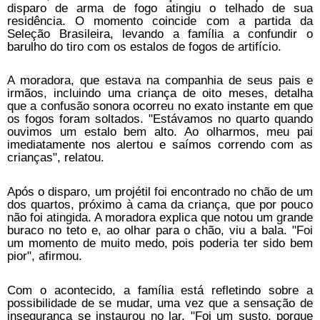
disparo de arma de fogo atingiu o telhado de sua
residência. O momento coincide com a partida da
Seleção Brasileira, levando a família a confundir o
barulho do tiro com os estalos de fogos de artifício.
A moradora, que estava na companhia de seus pais e
irmãos, incluindo uma criança de oito meses, detalha
que a confusão sonora ocorreu no exato instante em que
os fogos foram soltados. "Estávamos no quarto quando
ouvimos um estalo bem alto. Ao olharmos, meu pai
imediatamente nos alertou e saímos correndo com as
crianças", relatou.
Após o disparo, um projétil foi encontrado no chão de um
dos quartos, próximo à cama da criança, que por pouco
não foi atingida. A moradora explica que notou um grande
buraco no teto e, ao olhar para o chão, viu a bala. "Foi
um momento de muito medo, pois poderia ter sido bem
pior", afirmou.
Com o acontecido, a família está refletindo sobre a
possibilidade de se mudar, uma vez que a sensação de
insegurança se instaurou no lar. "Foi um susto, porque