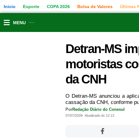
Ir
Inicio
Esporte
COPA 2026
Bolsa de Valores
Últimas 
para
o
conteúdo
MENU
Detran-MS im
motoristas c
da CNH
O Detran-MS anunciou a aplic
cassação da CNH, conforme publi
Por
Redação Diário do Conesul
07/07/2026
Atualizado às 12:13