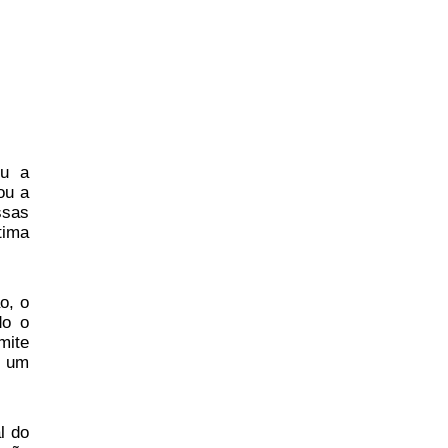
ou a
ou a
ssas
tima
o, o
do o
mite
e um
l do