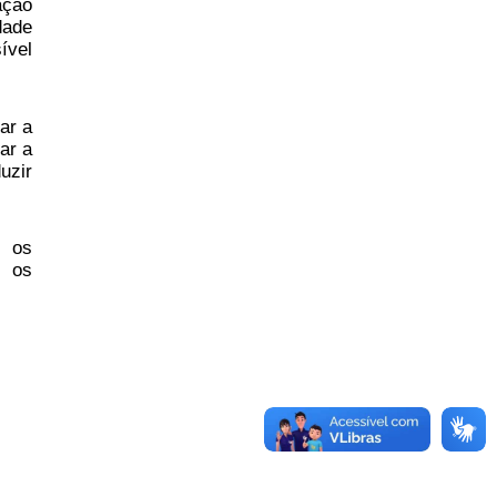
ação
dade
ível
ar a
ar a
uzir
, os
s os