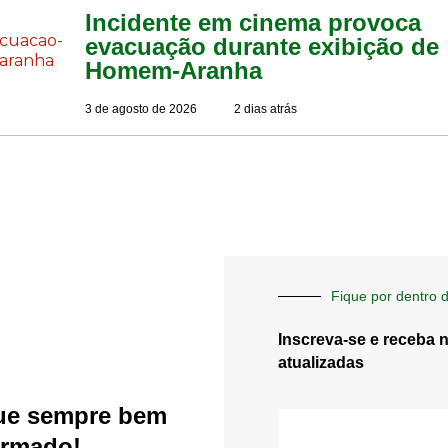
Incidente em cinema provoca
evacuação durante exibição de
Homem-Aranha
3 de agosto de 2026
2 dias atrás
Fique por dentro d
Inscreva-se e receba 
atualizadas
ue sempre bem
E-
mail
ormado!