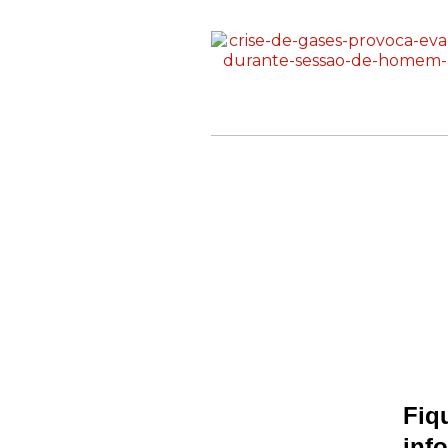
Fiq
inf