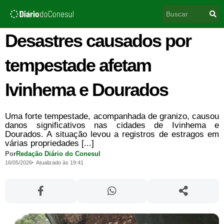
Ir
Pesquisar
para
o
conteúdo
Desastres causados por
tempestade afetam
Ivinhema e Dourados
Uma forte tempestade, acompanhada de granizo, causou
danos significativos nas cidades de Ivinhema e
Dourados. A situação levou a registros de estragos em
várias propriedades [...]
Por
Redação Diário do Conesul
16/05/2026
Atualizado às 19:41